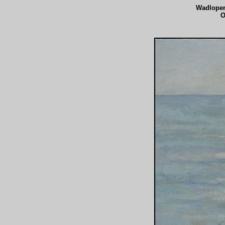
Wadlope
O